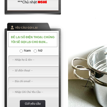
YỀU CẦU GỌI LẠI
ĐỂ LẠI SỐ ĐIỆN THOẠI. CHÚNG
TÔI SẼ GỌI LẠI CHO BẠN...
Nam
Nữ