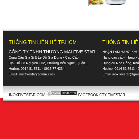
THÔNG TIN LIÊN HỆ TP.HCM
THÔNG TIN LI
CÔNG TY TNHH THƯƠNG MẠI FIVE STAR
NHẬN LÀM HÀNG KHU
Cung Cấp Giá Sỉ & Lẽ Đồ Gia Dụng - Cao Cấp
Hàng cao cấp - Hàng xuấ
Địa Chỉ: 68 Nguyễn Huệ, Phường Bến Nghé, Quận 1
Dụng cụ Nhà Hàng, Khác
Hotline: 0914 81 5511 - 0916 77 4334
Hotline: 0914 81 5511 -
Email:
inoxfivestar@gmail.com
Email:
inoxfivestar@gma
INOXFIVESTAR.COM
FACEBOOK CTY FIVESTAR