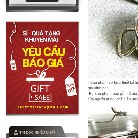
- Sản phẩm sở hữu thiết kế t
gia đình bạn.
-Bộ sản phẩm bao gồm 3 nồi,
của người dùng, chế biến đư
TIN ĐỌC NHIỀU NHẤT