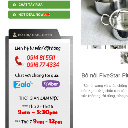
CHẤT TẨY RỬA
HOT DEAL NOW
HỖ TRỢ TRỰC TUYẾN
Bộ nồi FiveStar P
- Bộ nồi, xửng và chảo chống 
bền đẹp, cứng chắc cao cấp 
sức khỏe người dùng, sử dụng