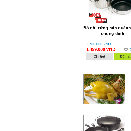
Bộ nồi xửng hấp quánh
chống dính
1.700.000
VNĐ
1.499.000
VNĐ
Chi tiết
Đặt hà