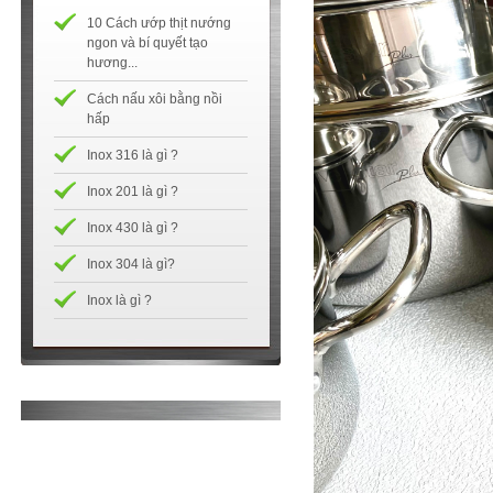
10 Cách ướp thịt nướng
ngon và bí quyết tạo
hương...
Cách nấu xôi bằng nồi
hấp
Inox 316 là gì ?
Inox 201 là gì ?
Inox 430 là gì ?
Inox 304 là gì?
Inox là gì ?