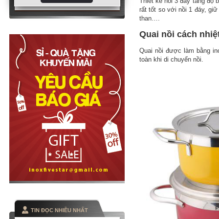
Thiết kế nồi 3 đáy tăng độ b
rất tốt so với nồi 1 đáy, gi
than….
Quai nồi cách nhiệ
Quai nồi được làm bằng ino
toàn khi di chuyển nồi.
TIN ĐỌC NHIỀU NHẤT