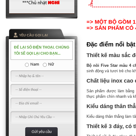
=> MỘT BỘ GỒM 1
=>
SẢN PHẨM CÓ 
YỀU CẦU GỌI LẠI
Đặc điểm nổi bật
ĐỂ LẠI SỐ ĐIỆN THOẠI. CHÚNG
TÔI SẼ GỌI LẠI CHO BẠN...
Thiết kế màu sắc 
Nam
Nữ
Bộ nồi Five Star màu 4 c
sinh động và tươi trẻ cho k
Chất liệu inox cao
Sản phẩm được làm bằng in
thực phẩm chín nhanh và kh
Kiểu dáng thân thẳn
Kiểu dáng thân thẳng làm tăn
Thiết kế 3 đáy, có