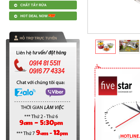
CHẤT TẨY RỬA
HOT DEAL NOW
HỖ TRỢ TRỰC TUYẾN