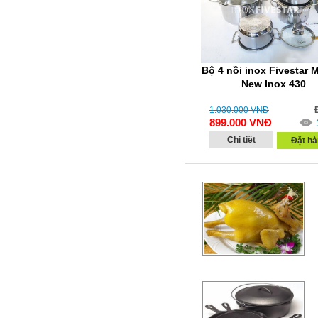
Bộ 4 nồi inox Fivestar 
New Inox 430
1.030.000
VNĐ
899.000
VNĐ
Chi tiết
Đặt hà