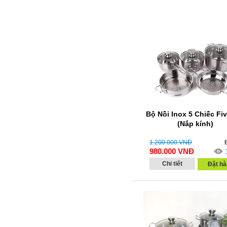
Bộ Nồi Inox 5 Chiếc Fiv
(Nắp kính)
1.200.000
VNĐ
980.000
VNĐ
Chi tiết
Đặt hà