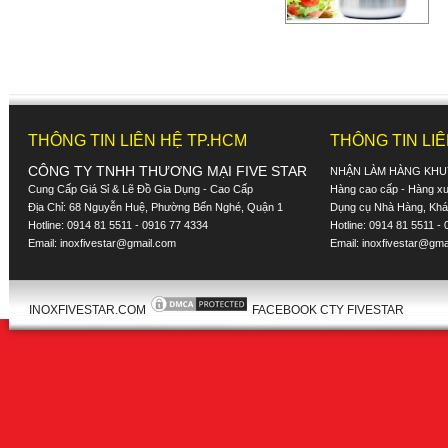
THÔNG TIN LIÊN HỆ TP.HCM
THÔNG TIN LI
CÔNG TY TNHH THƯƠNG MẠI FIVE STAR
NHẬN LÀM HÀNG KHU
Cung Cấp Giá Sỉ & Lẽ Đồ Gia Dụng - Cao Cấp
Hàng cao cấp - Hàng xuấ
Địa Chỉ: 68 Nguyễn Huệ, Phường Bến Nghé, Quận 1
Dụng cụ Nhà Hàng, Khác
Hotline: 0914 81 5511 - 0916 77 4334
Hotline: 0914 81 5511 -
Email:
inoxfivestar@gmail.com
Email:
inoxfivestar@gma
INOXFIVESTAR.COM
FACEBOOK CTY FIVESTAR