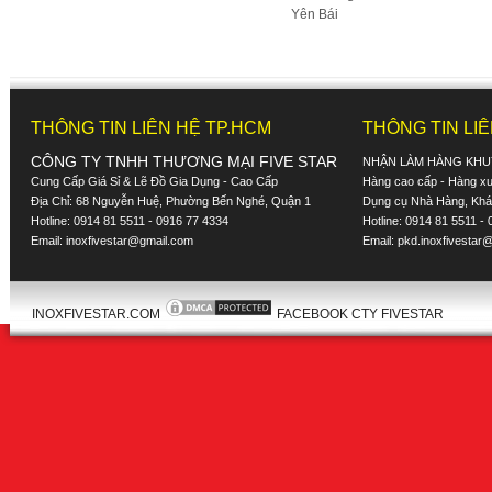
Yên Bái
Và hơn 56 tỉnh thành khác.
.
Hỏi
: Công ty bạn có Chính Sách 
THÔNG TIN LIÊN HỆ TP.HCM
THÔNG TIN LI
Trả lời
: Có, Cty chúng tôi luôn c
Sản phẩm inox 430 Bảo hành 5 
CÔNG TY TNHH THƯƠNG MẠI FIVE STAR
NHẬN LÀM HÀNG KHU
Sản phẩm inox 304 Bảo hành 25
Cung Cấp Giá Sỉ & Lẽ Đồ Gia Dụng - Cao Cấp
Hàng cao cấp - Hàng xuấ
.
Địa Chỉ: 68 Nguyễn Huệ, Phường Bến Nghé, Quận 1
Dụng cụ Nhà Hàng, Khác
Hỏi
: Tôi muốn mua bộ nồi của cty
Hotline: 0914 81 5511 - 0916 77 4334
Hotline: 0914 81 5511 -
Email:
inoxfivestar@gmail.com
Email:
pkd.inoxfivestar
Trả lời
: Bạn chỉ cần nhấn
tại đây
đ
INOXFIVESTAR.COM
FACEBOOK CTY FIVESTAR