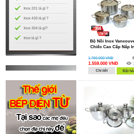
Inox 201 là gì ?
Inox 430 là gì ?
Inox 304 là gì?
Inox là gì ?
Bộ Nồi Inox Vancouve
Chiếc Cao Cấp Nắp I
1.760.000
VNĐ
1.559.000
VNĐ
Chi tiết
Đặt hà