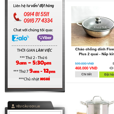
Chảo chống dính Five
Plus 2 quai - Nắp kí
599.000
VNĐ
468.000
VNĐ
Chi tiết
Đặt hà
YỀU CẦU GỌI LẠI