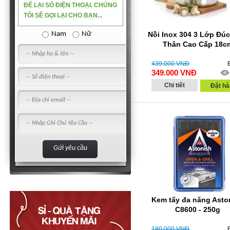
ĐỂ LẠI SỐ ĐIỆN THOẠI. CHÚNG
TÔI SẼ GỌI LẠI CHO BẠN...
Nam
Nữ
Nồi Inox 304 3 Lớp Đúc
Thân Cao Cấp 18c
439.000
VNĐ
349.000
VNĐ
Chi tiết
Đặt hà
Kem tẩy đa năng Asto
C8600 - 250g
180.000
VNĐ