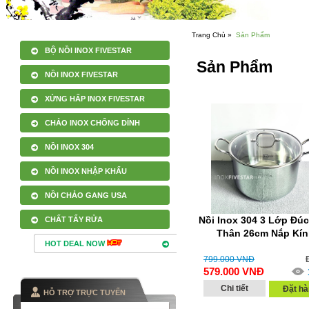
Trang Chủ »
Sản Phẩm
BỘ NỒI INOX FIVESTAR
Sản Phẩm
NỒI INOX FIVESTAR
XỬNG HẤP INOX FIVESTAR
CHẢO INOX CHỐNG DÍNH
NỒI INOX 304
NỒI INOX NHẬP KHẨU
NỒI CHẢO GANG USA
Nồi Inox 304 3 Lớp Đúc
CHẤT TẨY RỬA
Thân 26cm Nắp Kí
HOT DEAL NOW
799.000
VNĐ
579.000
VNĐ
Chi tiết
Đặt hà
HỖ TRỢ TRỰC TUYẾN