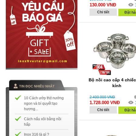
130.000
VNĐ
Chi tiết
Đặt hà
Bộ nồi cao cấp 4 chiế
kính
TIN ĐỌC NHIỀU NHẤT
2.400.000
VNĐ
10 Cách ướp thịt nướng
1.728.000
VNĐ
ngon và bí quyết tạo
hương...
Chi tiết
Đặt hà
Cách nấu xôi bằng nồi
hấp
Inox 316 là gì ?