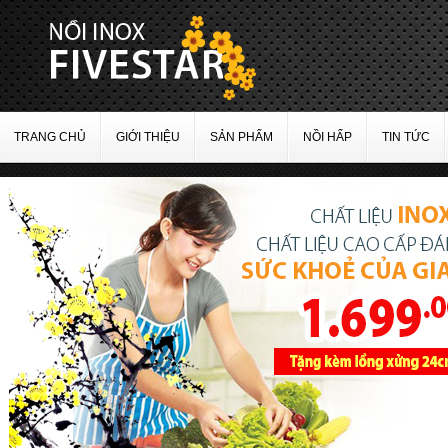
TRANG CHỦ
GIỚI THIỆU
SẢN PHẨM
NỒI HẤP
TIN TỨC