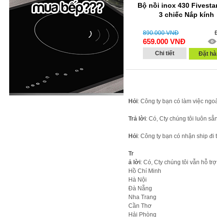
Bộ nồi inox 430 Fivesta
3 chiếc Nắp kính
890.000
VNĐ
659.000
VNĐ
Chi tiết
Đặt hà
Hỏi
: Công ty bạn có làm việc ngo
Trả lời
: Có, Cty chúng tôi luôn sẳ
Hỏi
: Công ty bạn có nhận ship đi 
Tr
ả lời
: Có, Cty chúng tôi vẫn hỗ t
Hồ Chí Minh
Hà Nội
Đà Nẵng
Nha Trang
Cần Thơ
Hải Phòng