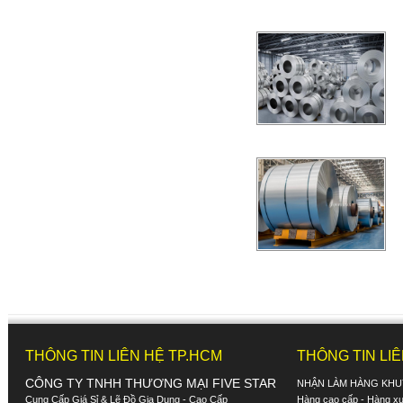
THÔNG TIN LIÊN HỆ TP.HCM
THÔNG TIN LI
CÔNG TY TNHH THƯƠNG MẠI FIVE STAR
NHẬN LÀM HÀNG KHU
Cung Cấp Giá Sỉ & Lẽ Đồ Gia Dụng - Cao Cấp
Hàng cao cấp - Hàng xuấ