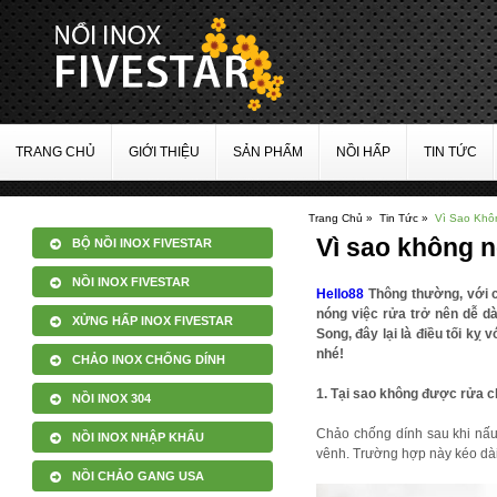
Sự hài lòng của 
TRANG CHỦ
GIỚI THIỆU
SẢN PHẨM
NỒI HẤP
TIN TỨC
Trang Chủ »
Tin Tức »
Vì Sao Khô
Vì sao không 
BỘ NỒI INOX FIVESTAR
NỒI INOX FIVESTAR
Hello88
Thông thường, với cá
nóng việc rửa trở nên dễ d
XỬNG HẤP INOX FIVESTAR
Song, đây lại là điều tối kỵ
nhé!
CHẢO INOX CHỐNG DÍNH
1. Tại sao không được rửa c
NỒI INOX 304
Chảo chống dính sau khi nấu
NỒI INOX NHẬP KHẨU
vênh. Trường hợp này kéo dài 
NỒI CHẢO GANG USA