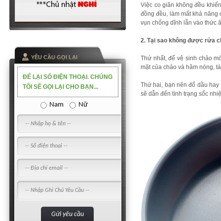
Việc co giãn không đều khiến
đồng đều, làm mất khả năng 
vụn chống dĩnh lẫn vào thức ă
2. Tại sao không được rửa c
YỀU CẦU GỌI LẠI
Thứ nhất, để vệ sinh chảo m
mặt của chảo và hâm nóng, t
ĐỂ LẠI SỐ ĐIỆN THOẠI. CHÚNG
Thứ hai, bạn nên đổ dầu hay 
TÔI SẼ GỌI LẠI CHO BẠN...
sẽ dẫn đến tình trạng sốc nhi
Nam
Nữ