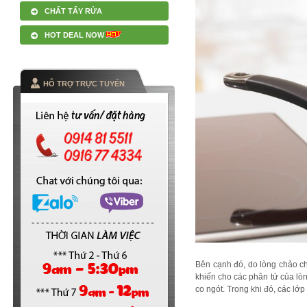
CHẤT TẨY RỬA
HOT DEAL NOW
HỖ TRỢ TRỰC TUYẾN
Bên cạnh đó, do lòng chảo c
khiến cho các phân tử của lòn
co ngót. Trong khi đó, các lớp