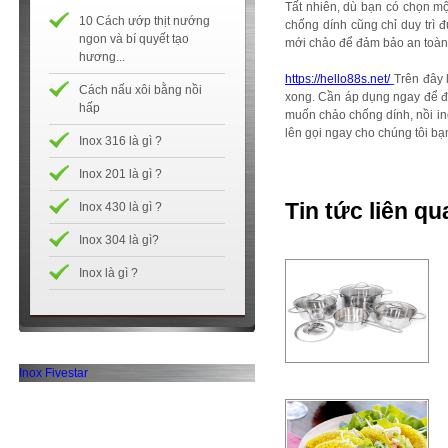
Tất nhiên, dù bạn có chọn mộ
10 Cách ướp thịt nướng
chống dính cũng chỉ duy trì
ngon và bí quyết tạo
mới chảo để đảm bảo an toàn t
hương...
https://hello88s.net/
Trên đây 
Cách nấu xôi bằng nồi
xong. Cần áp dụng ngay để đả
hấp
muốn chảo chống dính, nồi i
lên gọi ngay cho chúng tôi bạ
Inox 316 là gì ?
Inox 201 là gì ?
Tin tức liên qu
Inox 430 là gì ?
Inox 304 là gì?
Inox là gì ?
Inox Fivestar