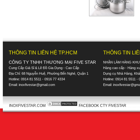
THÔNG TIN LIÊN HỆ TP.HCM
THÔNG TIN LI
CÔNG TY TNHH THƯƠNG MẠI FIVE STAR
NHẬN LÀM HÀNG KHU
Cung Cấp Giá Sỉ & Lẽ Đồ Gia Dụng - Cao Cấp
Hàng cao cấp - Hàng xuấ
Địa Chỉ: 68 Nguyễn Huệ, Phường Bến Nghé, Quận 1
Dụng cụ Nhà Hàng, Khác
Hotline: 0914 81 5511 - 0916 77 4334
Hotline: 0914 81 5511 -
Email:
inoxfivestar@gmail.com
Email:
inoxfivestar@gma
INOXFIVESTAR.COM
FACEBOOK CTY FIVESTAR