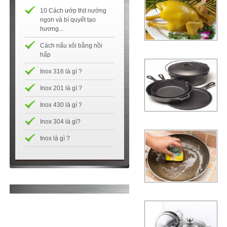
10 Cách ướp thịt nướng
ngon và bí quyết tạo
hương...
Cách nấu xôi bằng nồi
hấp
Inox 316 là gì ?
Inox 201 là gì ?
Inox 430 là gì ?
Inox 304 là gì?
Inox là gì ?