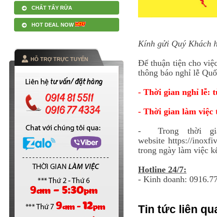
CHẤT TẨY RỬA
HOT DEAL NOW
Kính gửi Quý Khách h
HỖ TRỢ TRỰC TUYẾN
Để thuận tiện cho vi
thông báo nghỉ lễ Qu
- Thời gian nghỉ lễ:
- Thời gian làm việc 
- Trong thời gia
website https://inoxf
trong ngày làm việc kế
Hotline 24/7:
- Kinh doanh: 0916.7
Tin tức liên qu