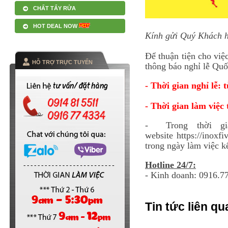
CHẤT TẨY RỬA
HOT DEAL NOW
Kính gửi Quý Khách h
Để thuận tiện cho vi
HỖ TRỢ TRỰC TUYẾN
thông báo nghỉ lễ Qu
- Thời gian nghỉ lễ:
- Thời gian làm việc 
- Trong thời gia
website https://inoxf
trong ngày làm việc kế
Hotline 24/7:
- Kinh doanh: 0916.7
Tin tức liên qu