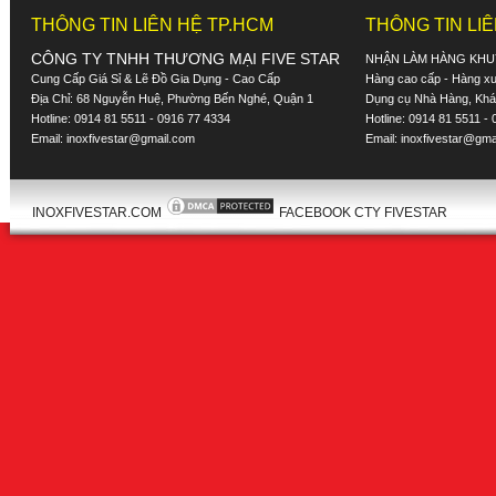
THÔNG TIN LIÊN HỆ TP.HCM
THÔNG TIN LI
CÔNG TY TNHH THƯƠNG MẠI FIVE STAR
NHẬN LÀM HÀNG KHU
Cung Cấp Giá Sỉ & Lẽ Đồ Gia Dụng - Cao Cấp
Hàng cao cấp - Hàng xuấ
Địa Chỉ: 68 Nguyễn Huệ, Phường Bến Nghé, Quận 1
Dụng cụ Nhà Hàng, Khác
Hotline: 0914 81 5511 - 0916 77 4334
Hotline: 0914 81 5511 -
Email:
inoxfivestar@gmail.com
Email:
inoxfivestar@gma
INOXFIVESTAR.COM
FACEBOOK CTY FIVESTAR