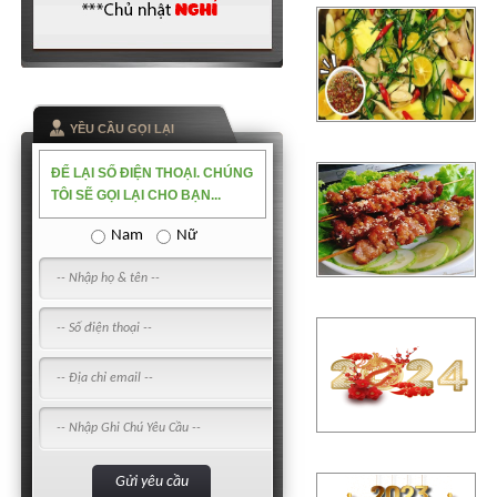
YỀU CẦU GỌI LẠI
ĐỂ LẠI SỐ ĐIỆN THOẠI. CHÚNG
TÔI SẼ GỌI LẠI CHO BẠN...
Nam
Nữ