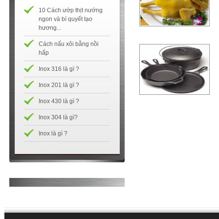
10 Cách ướp thịt nướng
ngon và bí quyết tạo
hương...
Cách nấu xôi bằng nồi
hấp
Inox 316 là gì ?
Inox 201 là gì ?
Inox 430 là gì ?
Inox 304 là gì?
Inox là gì ?